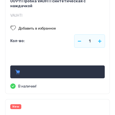
00911 Пробка VAUHTI синтетическая с
наждачкой
VAUHTI
Добавить в избранное
Кол-во:
825.00
руб.
В наличии!
New