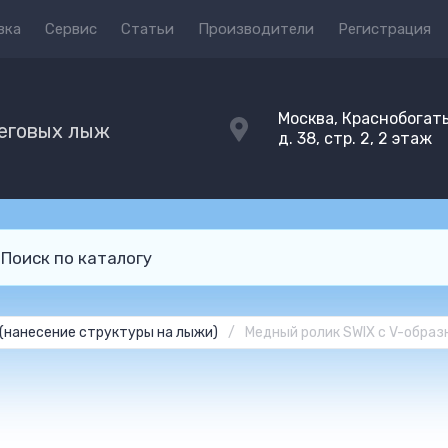
вка
Сервис
Статьи
Производители
Регистрация
Москва, Краснобогат
беговых лыж
д. 38, стр. 2, 2 этаж
 (нанесение структуры на лыжи)
/
Медный ролик SWIX с V-образ