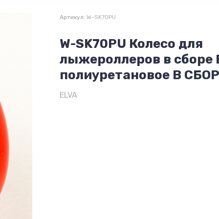
Артикул:
W-SK70PU
W-SK70PU Колесо для
лыжероллеров в сборе 
полиуретановое В СБО
ELVA