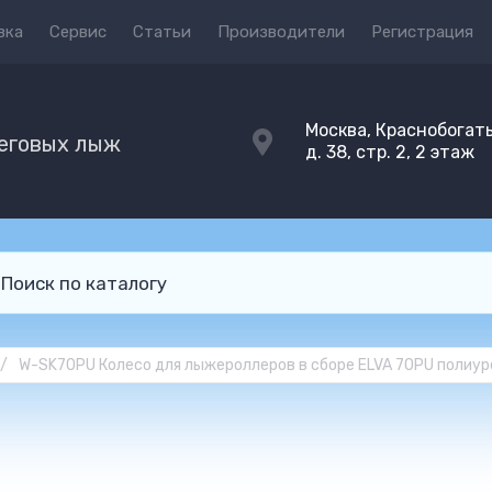
вка
Сервис
Статьи
Производители
Регистрация
Москва, Краснобогат
беговых лыж
д. 38, стр. 2, 2 этаж
/
W-SK70PU Колесо для лыжероллеров в сборе ELVA 70PU полиу