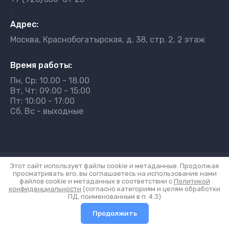
}
Адрес:
Москва, Краснобогатырская, д. 38, стр. 2, 2 этаж
Время работы:
Пн, Ср: 10.00 - 18.00
Вт, Чт: 09:00 - 15:00
Пт: 10:00 - 17:00
Сб, Вс - выходные
Этот сайт использует файлы cookie и метаданные. Продолжая
© 2010 - 2026 СКЛ "КАРАВАН"
просматривать его, вы соглашаетесь на использование нами
Политика конфиденциальности
файлов cookie и метаданных в соответствии с
Политикой
конфиденциальности
(согласно категориям и целям обработки
ПД, поименованным в п. 4.3)
Создание сайта:
megagroup.ru
Продолжить